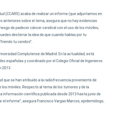
alud (CCARS) acaba de realizar un informe (que adjuntamos en
ios anteriores sobre el tema, asegura que no hay evidencias
 riesgo de padecer cáncer cerebral con el uso de los móviles,
puedes desterrar la idea de que cuando hablas por tu
riendo tu cerebro”.
niversidad Complutense de Madrid. En la actualidad, está
es españolas y coordinado por el Colegio Oficial de Ingenieros
n 2013.
lud que se han atribuido a la radiofrecuencia proveniente de
 de los móviles. Respecto al tema de los tumores y de la
a información científica publicada desde 2013 hasta junio de
ar el informe”, asegura Francisco Vargas Marcos, epidemiólogo,