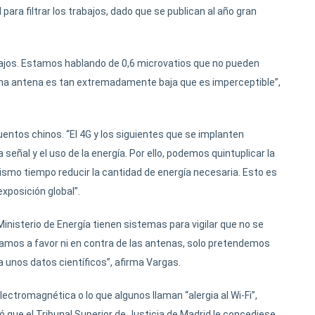
para filtrar los trabajos, dado que se publican al año gran
ajos. Estamos hablando de 0,6 microvatios que no pueden
una antena es tan extremadamente baja que es imperceptible”,
uentos chinos. “El 4G y los siguientes que se implanten
 señal y el uso de la energía. Por ello, podemos quintuplicar la
mismo tiempo reducir la cantidad de energía necesaria. Esto es
exposición global”.
inisterio de Energía tienen sistemas para vigilar que no se
tamos a favor ni en contra de las antenas, solo pretendemos
a unos datos científicos”, afirma Vargas.
ectromagnética o lo que algunos llaman “alergia al Wi-Fi”,
 que el Tribunal Superior de Justicia de Madrid le concediese