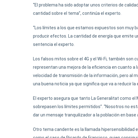
“El problema ha sido adoptar unos criterios de calidad 
cantidad sobre el tema”, continúa el experto.
“Los límites a los que estamos expuestos son muy b
producir efectos. La cantidad de energía que emite 
sentencia el experto.
Los falsos mitos sobre el 4G y el Wi-Fi, también son c
representan una mejora de la eficiencia en cuanto a la
velocidad de transmisión de la información, pero al 
una buena noticia ya que significa que va a reducir la 
El experto asegura que tanto La Generalitat como el M
sobrepasen los límites permitidos”. “Nosotros no es
dar un mensaje tranquilizador a la población en base 
Otro tema candente es la llamada hipersensibilidad el
como el caso de Ricardo de Francisco, quien consiguió