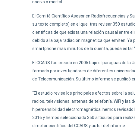
nocivo o mortal.
El Comité Científico Asesor en Radiofrecuencias y S
su texto completo) en el que, tras revisar 350 estud
científicas de que exista una relación causal entre el
debido a la baja radiación magnética que emiten. Ya 
smartphone más minutos de la cuenta, pueda estar “f
El CCARS fue creado en 2005 bajo el paraguas de la U
formado por investigadores de diferentes universidad
de Telecomunicación. Su último informe se publicó e
“El estudio revisa los principales efectos sobre la sa
radios, televisiones, antenas de telefonía, WIFI y las
hipersensibilidad electromagnética, hemos revisado l
2016 y hemos seleccionado 350 artículos para realiz
director científico del CCARS y autor del informe.