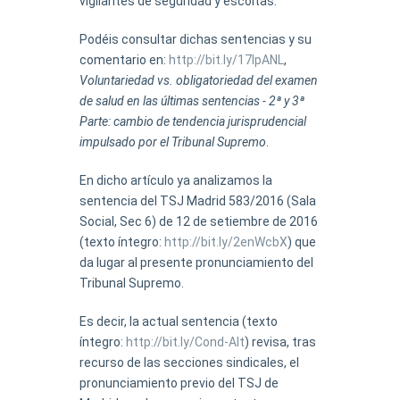
vigilantes de seguridad y escoltas.
Podéis consultar dichas sentencias y su
comentario en:
http://bit.ly/17IpANL
,
Voluntariedad vs. obligatoriedad del examen
de salud en las últimas sentencias - 2ª y 3ª
Parte: cambio de tendencia jurisprudencial
impulsado por el Tribunal Supremo
.
En dicho artículo ya analizamos la
sentencia del TSJ Madrid 583/2016 (Sala
Social, Sec 6) de 12 de setiembre de 2016
(texto íntegro:
http://bit.ly/2enWcbX
) que
da lugar al presente pronunciamiento del
Tribunal Supremo.
Es decir, la actual sentencia (texto
íntegro:
http://bit.ly/Cond-Alt
) revisa, tras
recurso de las secciones sindicales, el
pronunciamiento previo del TSJ de